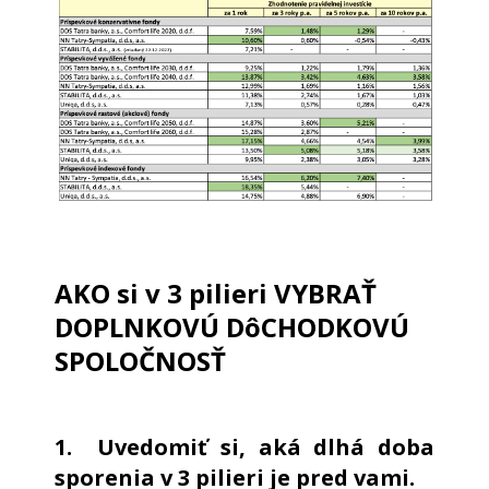
AKO si v 3 pilieri VYBRAŤ
DOPLNKOVÚ DôCHODKOVÚ
SPOLOČNOSŤ
1. Uvedomiť si, aká dlhá doba
sporenia v 3 pilieri je pred vami.