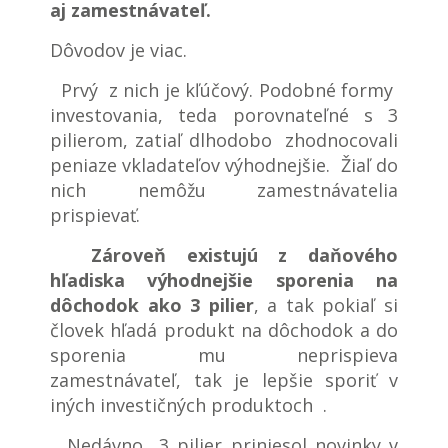
aj zamestnávateľ.
Dôvodov je viac.
Prvý z nich je kľúčový. Podobné formy
investovania, teda porovnateľné s 3
pilierom, zatiaľ dlhodobo zhodnocovali
peniaze vkladateľov výhodnejšie. Žiaľ do
nich nemôžu zamestnávatelia
prispievať.
Zároveň existujú z daňového
hľadiska výhodnejšie sporenia na
dôchodok ako 3 pilier
, a tak pokiaľ si
človek hľadá produkt na dôchodok a do
sporenia mu neprispieva
zamestnávateľ, tak je lepšie sporiť v
iných investičných produktoch .
Nedávno 3 pilier priniesol novinky v