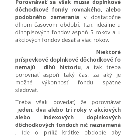
Porovnávať sa však musia doplnkové
dôchodkové fondy rovnakého, alebo
podobného zamerania
v dostatočne
dlhom časovom období. Tzn. ideálne u
dlhopisových fondov aspoň 5 rokov a u
akciových fondov desať a viac rokov.
Niektoré
príspevkové doplnkové dôchodkové fondy,
nemajú dlhú historiu
, a tak treba
porovnať aspoň taký čas, za aký je
možné výkonnosť fondu spätne
sledovať.
Treba však povedať, že porovnávať
j
eden, dva alebo tri roky v akciových
alebo indexových doplnkových
dôchodkových fondoch nič neznamená
. Ide o príliž krátke obdobie aby