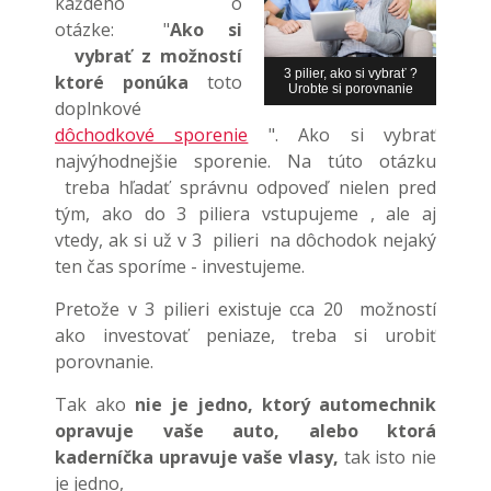
každého o
otázke: "
Ako si
vybrať z možností
3 pilier, ako si vybrať ?
ktoré ponúka
toto
Urobte si porovnanie
doplnkové
dôchodkové sporenie
". Ako si vybrať
najvýhodnejšie sporenie. Na túto otázku
treba hľadať správnu odpoveď nielen pred
tým, ako do 3 piliera vstupujeme , ale aj
vtedy, ak si už v 3 pilieri na dôchodok nejaký
ten čas sporíme - investujeme.
Pretože v 3 pilieri existuje cca 20 možností
ako investovať peniaze, treba si urobiť
porovnanie.
Tak ako
nie je jedno, ktorý automechnik
opravuje vaše auto, alebo
ktorá
kaderníčka upravuje vaše vlasy,
tak isto nie
je jedno,