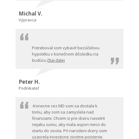
Michal V.
Výpravca
Potreboval som vybaviť bezúčelovu
hypotéku v konečnom dôsledku na
budúcu
čítaj ďalej
Peter H.
Podnikateľ
-Konecne cez MD som sa dostala k
tomu, aby som sa zamyslela nad
financiami. Chcem si pre dceru nasetrit
nejaku sumu, aby mala aspon nieco do
startu do zivota. Pri narodeni dcery som
uzavrela investicne zivotne poistenie.