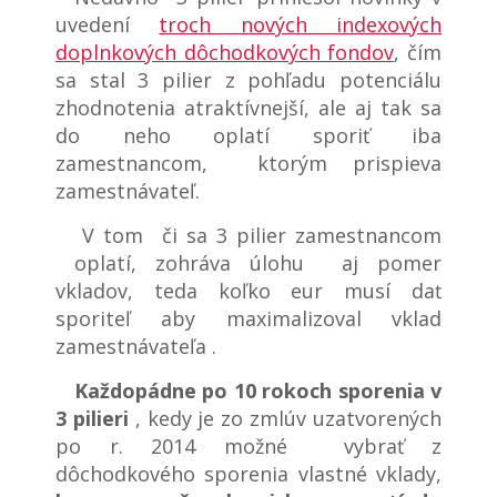
uvedení
troch nových indexových
doplnkových dôchodkových fondov
, čím
sa stal 3 pilier z pohľadu potenciálu
zhodnotenia atraktívnejší, ale aj tak sa
do neho oplatí sporiť iba
zamestnancom, ktorým prispieva
zamestnávateľ.
V tom či sa 3 pilier zamestnancom
oplatí, zohráva úlohu aj pomer
vkladov, teda koľko eur musí dať
sporiteľ aby maximalizoval vklad
zamestnávateľa .
Každopádne po 10 rokoch sporenia v
3 pilieri
, kedy je zo zmlúv uzatvorených
po r. 2014 možné vybrať z
dôchodkového sporenia vlastné vklady,