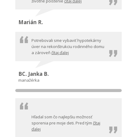
životné poistenie
čítaj ďalej
Marián R.
Potrebovali sme vybaviť hypotekárny
úver na rekonštrukciu rodinného domu
a zároveň
čítaj ďalej
BC. Janka B.
manažérka
Hľadal som čo najlepšiu možnosť
sporenia pre moje deti. Pred tým
čítaj
ďalej