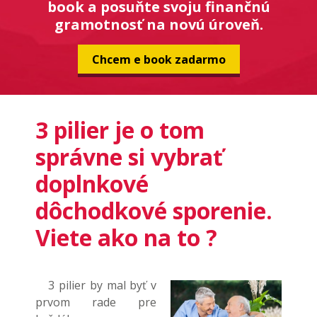
book a posuňte svoju finančnú
gramotnosť na novú úroveň.
Chcem e book zadarmo
3 pilier je o tom
správne si vybrať
doplnkové
dôchodkové sporenie.
Viete ako na to ?
3 pilier by mal byť v
prvom rade pre