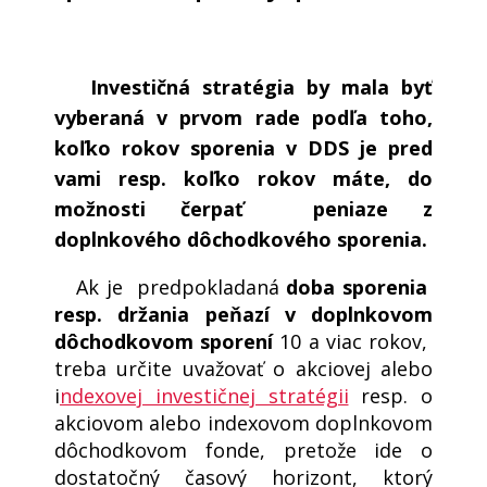
Investičná stratégia by mala byť
vyberaná v prvom rade podľa toho,
koľko rokov sporenia v DDS je pred
vami resp. koľko rokov máte, do
možnosti čerpať peniaze z
doplnkového dôchodkového sporenia.
Ak je predpokladaná
doba sporenia
resp. držania peňazí v doplnkovom
dôchodkovom sporení
10 a viac rokov,
treba určite uvažovať o akciovej alebo
i
ndexovej investičnej stratégii
resp. o
akciovom alebo indexovom doplnkovom
dôchodkovom fonde, pretože ide o
dostatočný časový horizont, ktorý