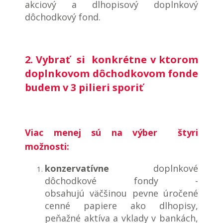
akciový a dlhopisový doplnkový
dôchodkový fond.
2. Vybrať si konkrétne v ktorom
doplnkovom dôchodkovom fonde
budem v 3 pilieri sporiť
Viac menej sú na výber štyri
možnosti:
konzervatívne
doplnkové
dôchodkové fondy
-
obsahujú väčšinou pevne úročené
cenné papiere ako dlhopisy,
peňažné aktíva a vklady v bankách,