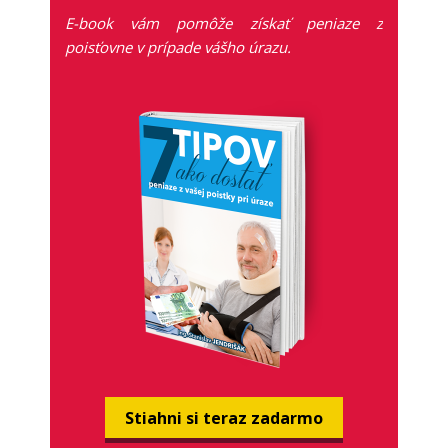
E-book vám pomôže získať peniaze z
poisťovne v prípade vášho úrazu.
Stiahni si teraz zadarmo