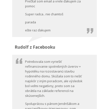
Prečítal som email a vrele ďakujem za
pomoc
Super radca.. nie chamtoš
parada
ešte raz ďakujem
Rudolf z Facebooku
Potrebovala som vyriešiť
refinancovanie spotrebných úverov +
hypotéku na rozostavanú stavbu
rodinného domu. Skúšala som to riešiť
najskôr z iným poradcom, ale výsledok
bol veľmi negatívny, preto som sa
obrátila na základe referencií na
skúsenejších.
Spoluprácou s pánom Jendrišákom a
pani Janíčkovou Hanzesovou som