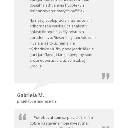
dosiahla schválenia hypotéky a
refinancovanie starých pôžičiek.
Na našej spolupráci si najviac cením
odbornosť a vynikajúca znalosť v
oblasti financii. Skvelý prístup a
poradenstvo. Riešenie aj tam kde som
myslela ,že to už nemá iné
východisko.Služby pána Jendrišáka a
pani Janíčkovej Hanzesovej by som
určite odporučila a už som tak aj
urobila.
Gabriela M.
projektová manažérka
Potreboval som sa poradiť či mám
dobre nastavené moje investičné