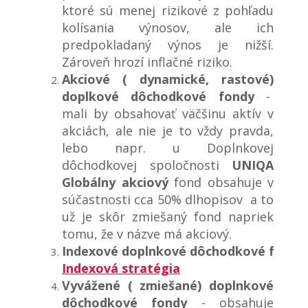
ktoré sú menej rizikové z pohľadu
kolísania výnosov, ale ich
predpokladaný výnos je nižší.
Zároveň hrozí inflačné riziko.
Akciové ( dynamické, rastové)
doplkové dôchodkové fondy
-
mali by obsahovať väčšinu aktív v
akciách, ale nie je to vždy pravda,
lebo napr. u Doplnkovej
dôchodkovej spoločnosti
UNIQA
Globálny akciový
fond obsahuje v
súčastnosti cca 50% dlhopisov a to
už je skôr zmiešaný fond napriek
tomu, že v názve má akciový.
Indexové doplnkové dôchodkové fondy
Indexová stratégia
Vyvážené ( zmiešané) doplnkové
dôchodkové fondy
- obsahuje