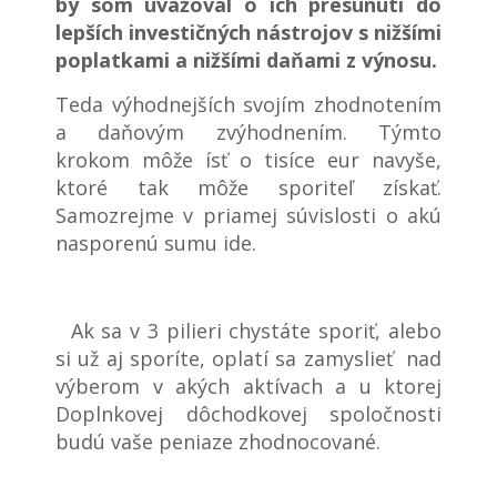
by som uvažoval o ich presunutí do
lepších investičných nástrojov s nižšími
poplatkami a nižšími daňami z výnosu.
Teda výhodnejších svojím zhodnotením
a daňovým zvýhodnením. Týmto
krokom môže ísť o tisíce eur navyše,
ktoré tak môže sporiteľ získať.
Samozrejme v priamej súvislosti o akú
nasporenú sumu ide.
Ak sa v 3 pilieri chystáte sporiť, alebo
si už aj sporíte, oplatí sa zamyslieť nad
výberom v akých aktívach a u ktorej
Doplnkovej dôchodkovej spoločnosti
budú vaše peniaze zhodnocované.