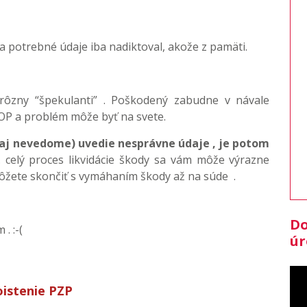
potrebné údaje iba nadiktoval, akože z pamäti.
 rôzny “špekulanti” . Poškodený zabudne v návale
 OP a problém môže byť na svete.
aj nevedome) uvedie nesprávne údaje , je potom
celý proces likvidácie škody sa vám môže výrazne
môžete skončiť s vymáhaním škody až na súde .
Do
. :-(
úr
poistenie PZP