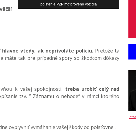
poistenie PZP motorového vozidla
väčší
ť
hlavne vtedy, ak neprivoláte políciu.
Pretože tá
m a máte tak pre prípadné spory so škodcom dôkazy
ovňou k vašej spokojnosti,
treba urobiť celý rad
vypísanie tzv. ” Záznamu o nehode” v rámci ktorého
jeto
ne ovplyvniť vymáhanie vašej škody od poisťovne .