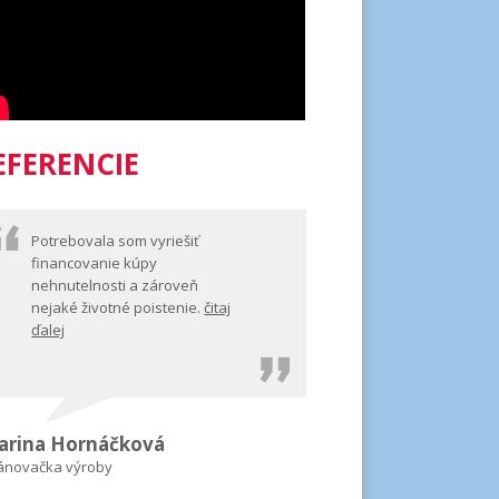
EFERENCIE
Potrebovala som vyriešiť
financovanie kúpy
nehnutelnosti a zároveň
nejaké životné poistenie.
čitaj
ďalej
arina Hornáčková
ánovačka výroby