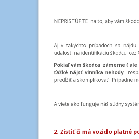
NEPRISTÚPTE na to, aby vám škodca 
Aj v takýchto prípadoch sa nájdu
udalosti na identifikáciu škodcu cez
Pokiaľ vám škodca zámerne ( ale 
ťažké nájsť vinníka nehody
resp. 
predĺžiť a skomplikovať . Prípadne 
A viete ako funguje náš súdny systém 
2. Zistiť či má vozidlo platné 