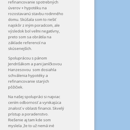
refinancovanie spotrebných
úverov + hypotéku na
rozostavanú stavbu rodinného
domu. Skúšala som to riešiť
najskôr z iným poradcom, ale
výsledok bol veľmi negatívny,
preto som sa obrátila na
základe referencií na
skúsenejších.
Spoluprácou s pánom
Jendrišákom a pani Janíčkovou
Hanzesovou som dosiahla
schválenia hypotéky a
refinancovanie starých
pôžičiek.
Na našej spolupráci si najviac
cením odbornosť a vynikajúca
znalosť v oblasti financii. Skvelý
prístup a poradenstvo.
Riešenie aj tam kde som
myslela ,že to už nemá iné