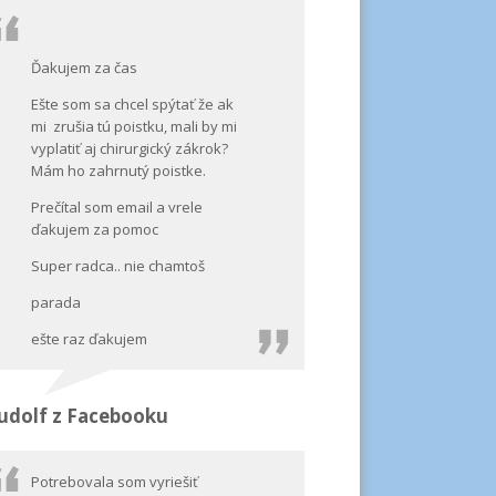
Ďakujem za čas
Ešte som sa chcel spýtať že ak
mi zrušia tú poistku, mali by mi
vyplatiť aj chirurgický zákrok?
Mám ho zahrnutý poistke.
Prečítal som email a vrele
ďakujem za pomoc
Super radca.. nie chamtoš
parada
ešte raz ďakujem
udolf z Facebooku
Potrebovala som vyriešiť