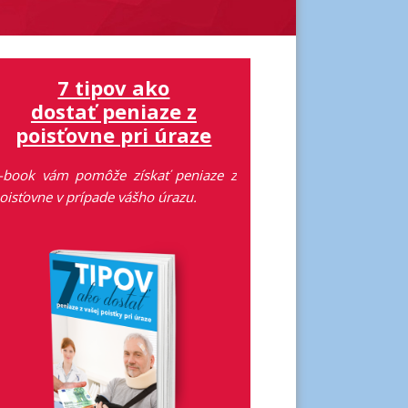
7 tipov ako
dostať peniaze z
poisťovne pri úraze
-book vám pomôže získať peniaze z
oisťovne v prípade vášho úrazu.