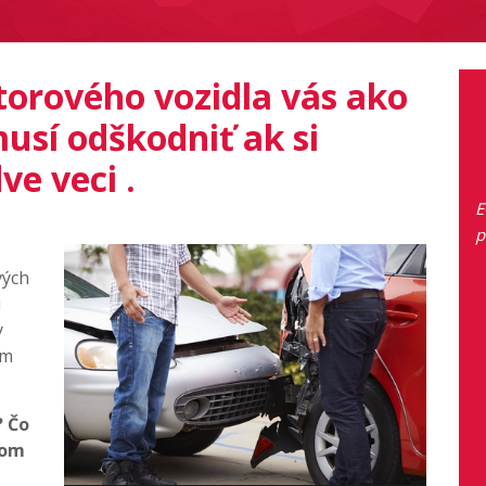
torového vozidla vás ako
sí odškodniť ak si
ve veci .
E
p
vých
i
y
ým
? Čo
lom