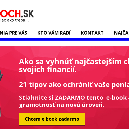
ENIA PRE VÁS
KTO VÁM RADÍ
KONTAKT
NAJČA
Ako sa vyhnúť najčastejším 
svojich financií.
21 tipov ako ochrániť vaše peni
Stiahnite si ZADARMO tento e-book 
gramotnosť na novú úroveň.
Chcem e book zadarmo