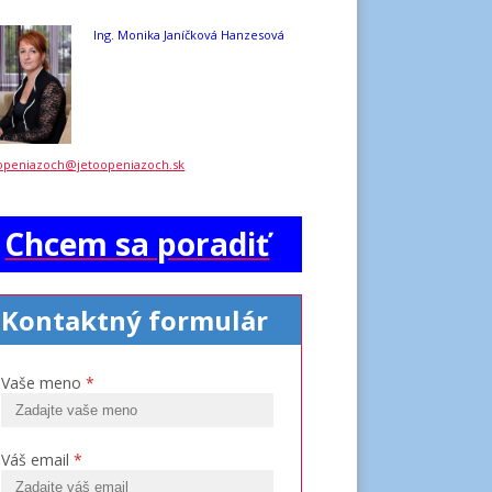
Ing. Monika Janíčková Hanzesová
openiazoch@jetoopeniazoch.sk
Chcem sa poradiť
Kontaktný formulár
Vaše meno
*
Váš email
*