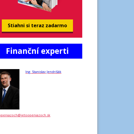
Stiahni si teraz zadarmo
Finanční experti
Ing. Stanislav Jendrišák
openiazoch@jetoopeniazoch.sk