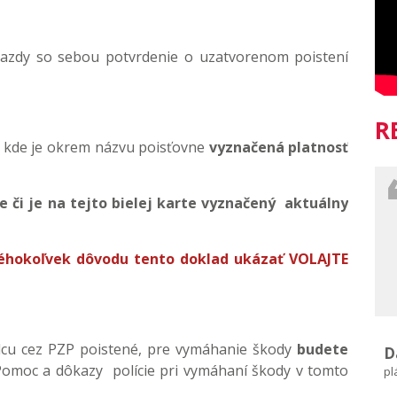
jazdy so sebou potvrdenie o uzatvorenom poistení
R
a, kde je okrem názvu poisťovne
vyznačená platnosť
te či je na tejto bielej karte vyznačený aktuálny
éhokoľvek dôvodu tento doklad ukázať VOLAJTE
dcu cez PZP poistené, pre vymáhanie škody
budete
D
omoc a dôkazy polície pri vymáhaní škody v tomto
pl