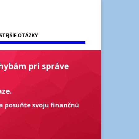
STEJŠIE OTÁZKY
chybám pri správe
aze.
a posuňte svoju finančnú