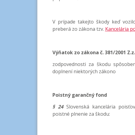
V prípade takejto škody keď vozi
preberá zo zákona tzv.
Kancelária p
Výňatok zo zákona č. 381/2001 Z.
zodpovednosti za škodu spôsobe
doplnení niektorých zákono
Poistný garančný fond
§ 24
Slovenská kancelária poisťo
poistné plnenie za škodu: