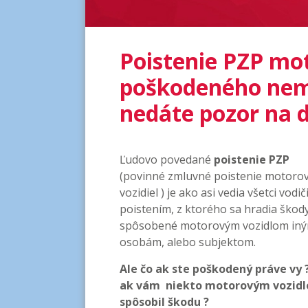
Poistenie PZP mo
poškodeného nemu
nedáte pozor na d
Ľudovo povedané
poistenie PZP
(povinné zmluvné poistenie motoro
vozidiel ) je ako asi vedia všetci vodič
poistením, z ktorého sa hradia škod
spôsobené motorovým vozidlom in
osobám, alebo subjektom.
Ale čo ak ste poškodený práve vy 
ak vám niekto motorovým vozid
spôsobil škodu ?