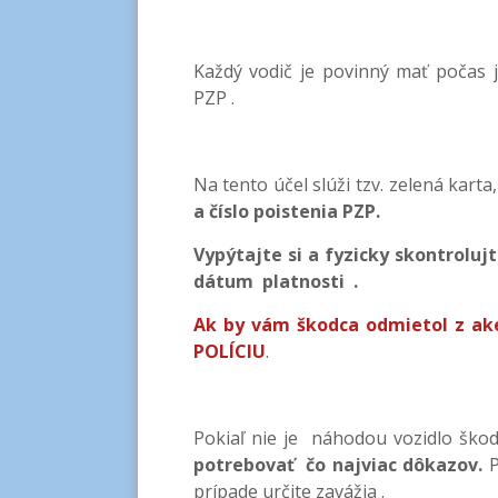
Každý vodič je povinný mať počas 
PZP .
Na tento účel slúži tzv. zelená kart
a číslo poistenia PZP.
Vypýtajte si a fyzicky skontroluj
dátum platnosti .
Ak by vám škodca odmietol z ak
POLÍCIU
.
Pokiaľ nie je náhodou vozidlo ško
potrebovať čo najviac dôkazov.
P
prípade určite zavážia .