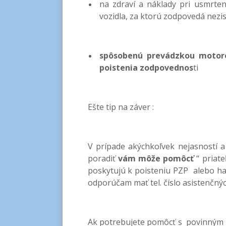
na zdraví a náklady pri usmrt
vozidla, za ktorú zodpovedá nezi
spôsobenú prevádzkou motoro
poistenia zodpovednos
ti
Ešte tip na záver :
V prípade akýchkoľvek nejasností 
poradiť
vám môže pomôcť
“ priate
poskytujú k poisteniu PZP alebo ha
odporúčam mať tel. číslo asistenčný
Ak potrebujete pomôcť s povinným