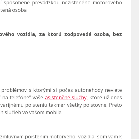
ení spôsobené prevádzkou nezisteného motorového
stená osoba
vého vozidla, za ktorú zodpovedá osoba, bez
a problémov s ktorými si počas autonehody neviete
ľ na telefóne” vaše
asistenčné služby,
ktoré už dnes
varijnému poisteniu takmer všetky poisťovne. Preto
ch služieb vo vašom mobile.
 zmluvným poistením motorvého vozidla som vám k