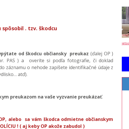
 spôsobil . tzv. škodcu
jeto
vypýtate od škodcu občiansky preukaz
(ďalej OP )
r. PAS ) a overíte si podľa fotografie, či doklad
 do záznamu o nehode zapíšete identifikačné údaje z
dlisko… atď).
skym preukazom na vaše vyzvanie preukázať
.
 OP, alebo sa vám škodca odmietne občianskym
ÍCIU ! ( aj keby OP akože zabudol )