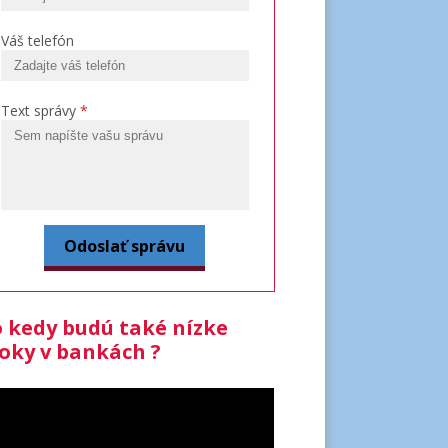
Váš telefón
Text správy
*
 kedy budú také nízke
oky v bankách ?