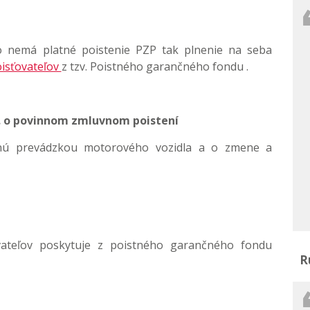
lo nemá platné poistenie PZP tak plnenie na seba
oisťovateľov
z tzv. Poistného garančného fondu .
z. o povinnom zmluvnom poistení
nú prevádzkou motorového vozidla a o zmene a
vateľov poskytuje z poistného garančného fondu
R