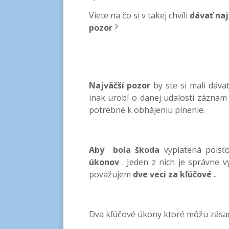
Viete na čo si v takej chvíli
dávať naj
pozor
?
Najväčší pozor
by ste si mali dáva
inak urobí o danej udalosti zázna
potrebné k obhájeniu plnenie.
Aby bola škoda
vyplatená poisť
úkonov
. Jeden z nich je správne 
považujem
dve veci za kľúčové .
Dva kľúčové úkony ktoré môžu zásad