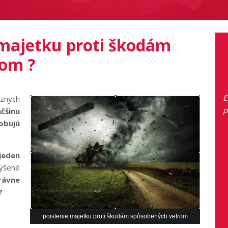
 majetku proti škodám
rom ?
E
znych
p
inu
obujú
jeden
ýšené
rávne
?
poistenie majetku proti škodám spôsobených vetrom