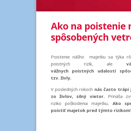
Ako na poistenie
spôsobených vet
Poistenie nášho majetku sa týka rô
poistných rizík, ale
väčš
vážnych poistných udalostí spôs
tzv. živly.
V posledných rokoch
nás často trápi 
zo živlov, silný vietor.
Prináša zv
riziko poškodenia majetku
. Ako sp
poistiť majetok pred týmto rizikom