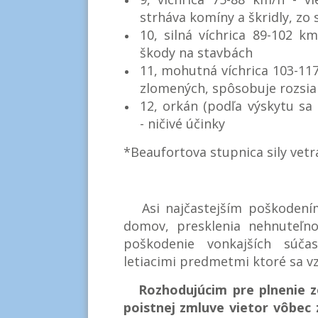
strháva komíny a škridly, zo
10, silná víchrica 89-102 k
škody na stavbách
11, mohutná víchrica 103-11
zlomených, spôsobuje rozsia
12, orkán (podľa výskytu sa 
- ničivé účinky
*Beaufortova stupnica sily vetr
Asi najčastejším poškodením 
domov, presklenia nehnuteľn
poškodenie vonkajších súčas
letiacimi predmetmi ktoré sa vz
Rozhodujúcim pre plnenie z
poistnej zmluve vietor vôbec 