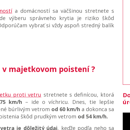
ností
a domácností sa väčšinou stretnete s
de výberu správneho krytia je riziko škôd
dporúčam vybrať si vždy aspoň stredný balík
ra v majetkovom poistení ?
etku proti vetru
stretnete s definícou, ktorá
Do
úr
75 km/h
– ide o víchricu. Dnes, tie lepšie
bené búrlivým vetrom
od 60 km/h
a dokonca sa
poistenia škôd prudkým vetrom
od 54 km/h.
 vetra je dôležitý údaj
, keďže podľa neho sa