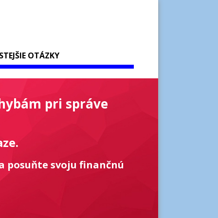
STEJŠIE OTÁZKY
chybám pri správe
aze.
a posuňte svoju finančnú