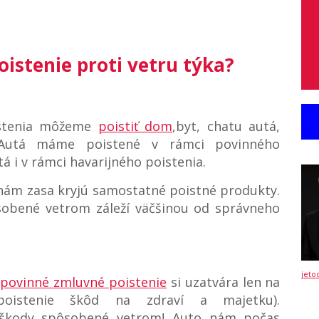
istenie proti vetru týka?
stenia môžeme
poistiť dom
,byt, chatu autá,
 Autá máme poistené v rámci povinného
á i v rámci havarijného poistenia.
ám zasa kryjú samostatné poistné produkty.
sobené vetrom záleží väčšinou od správneho
jeto
-
povinné zmluvné poistenie
si uzatvára len na
poistenie škôd na zdraví a majetku).
 škody spôsobené vetrom! Auto nám počas