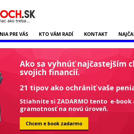
ENIA PRE VÁS
KTO VÁM RADÍ
KONTAKT
NAJČA
Ako sa vyhnúť najčastejším 
svojich financií.
21 tipov ako ochrániť vaše peni
Stiahnite si ZADARMO tento e-book 
gramotnosť na novú úroveň.
Chcem e book zadarmo