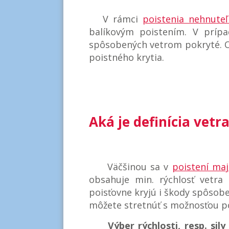
V rámci
poistenia nehnuteľ
balíkovým poistením. V prípa
spôsobených vetrom pokryté. O
poistného krytia.
Aká je definícia vet
Väčšinou sa v
poistení maj
obsahuje min. rýchlosť vetra
poisťovne kryjú i škody spôso
môžete stretnúť s možnosťou 
Výber rýchlosti, resp. sily