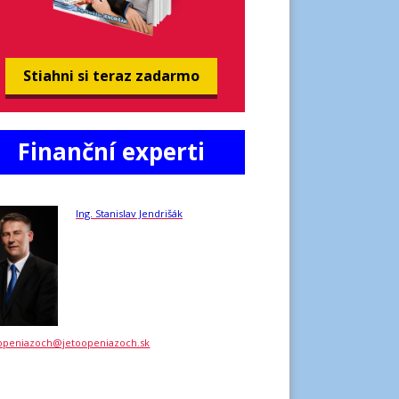
Stiahni si teraz zadarmo
Finanční experti
Ing. Stanislav Jendrišák
openiazoch@jetoopeniazoch.sk