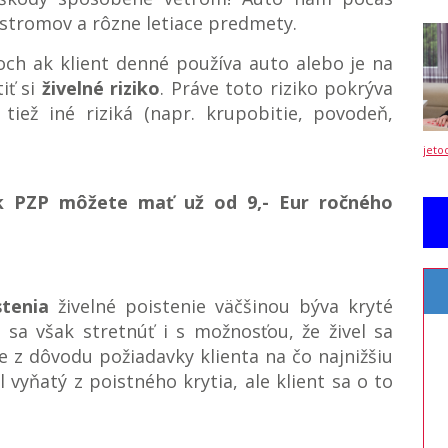
stromov a rôzne letiace predmety.
 ak klient denné používa auto alebo je na
iť si
živelné riziko
. Práve toto riziko pokrýva
iež iné riziká (napr. krupobitie, povodeň,
jeto
 k PZP môžete mať už od 9,- Eur ročného
tenia
živelné poistenie väčšinou býva kryté
sa však stretnúť i s možnosťou, že živel sa
e z dôvodu požiadavky klienta na čo najnižšiu
 vyňatý z poistného krytia, ale klient sa o to