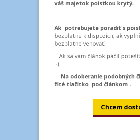
váš majetok poistkou krytý.
Ak potrebujete poradiť s pois
bezplatne k dispozícii, ak vypln
bezplatne venovať.
Ak sa vám článok páčil poteší
:-)
Na odoberanie podobných čl
žlté tlačítko pod článkom .
Chcem dostá