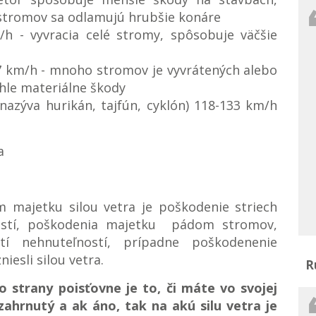
 stromov sa odlamujú hrubšie konáre
m/h - vyvracia celé stromy, spôsobuje väčšie
7 km/h - mnoho stromov je vyvrátených alebo
hle materiálne škody
nazýva hurikán, tajfún, cyklón) 118-133 km/h
a
majetku silou vetra je poškodenie striech
ostí, poškodenia majetku pádom stromov,
tí nehnuteľností, prípadne poškodenenie
niesli silou vetra.
R
o strany poisťovne je to, či máte vo svojej
zahrnutý a ak áno, tak na akú silu vetra je