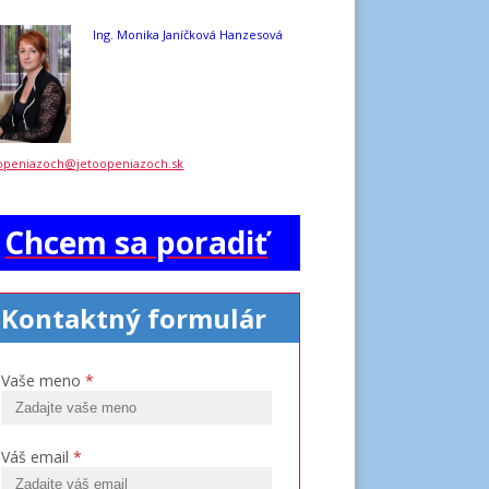
Ing. Monika Janíčková Hanzesová
openiazoch@jetoopeniazoch.sk
Chcem sa poradiť
Kontaktný formulár
Vaše meno
*
Váš email
*