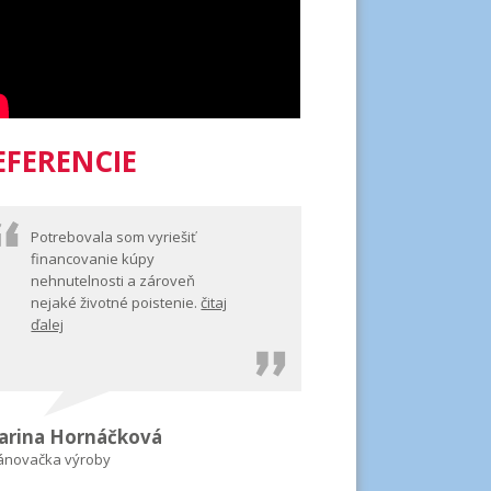
EFERENCIE
Potrebovala som vyriešiť
financovanie kúpy
nehnutelnosti a zároveň
nejaké životné poistenie.
čitaj
ďalej
arina Hornáčková
ánovačka výroby