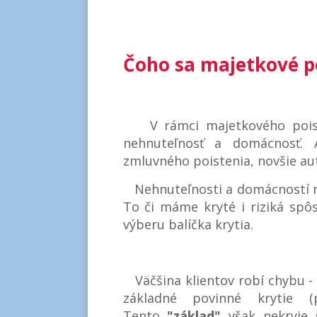
Čoho sa majetkové po
V rámci majetkového poi
nehnuteľnosť a domácnosť.
zmluvného poistenia, novšie aut
Nehnuteľnosti a domácností n
To či máme kryté i riziká spô
výberu balíčka krytia.
Väčšina klientov robí chybu 
základné povinné krytie (
Tento
"základ"
však nekryje