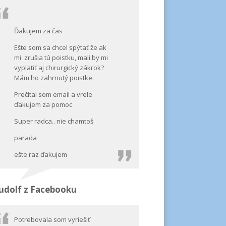
Ďakujem za čas
Ešte som sa chcel spýtať že ak
mi zrušia tú poistku, mali by mi
vyplatiť aj chirurgický zákrok?
Mám ho zahrnutý poistke.
Prečítal som email a vrele
ďakujem za pomoc
Super radca.. nie chamtoš
parada
ešte raz ďakujem
udolf z Facebooku
Potrebovala som vyriešiť