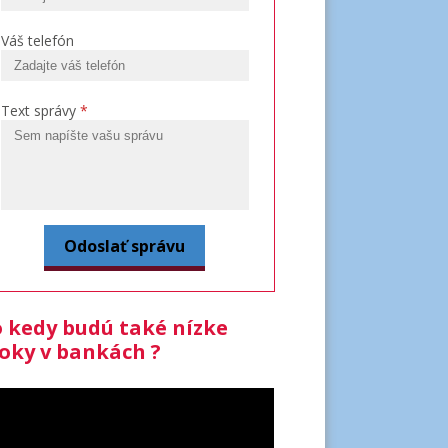
Váš telefón
Text správy
*
 kedy budú také nízke
oky v bankách ?