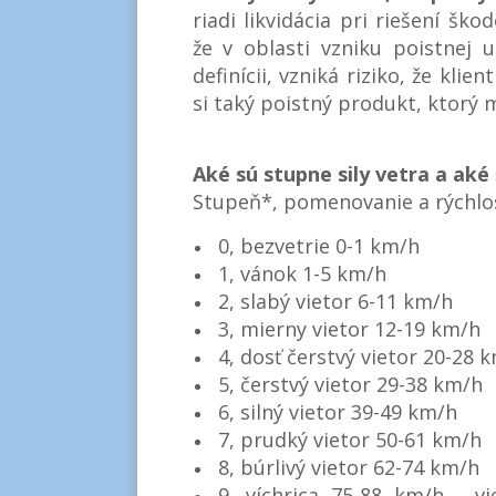
riadi likvidácia pri riešení ško
že v oblasti vzniku poistnej u
definícii, vzniká riziko, že kli
si taký poistný produkt, ktorý m
Aké sú stupne sily vetra a ak
Stupeň*, pomenovanie a rýchlos
0, bezvetrie 0-1 km/h
1, vánok 1-5 km/h
2, slabý vietor 6-11 km/h
3, mierny vietor 12-19 km/h
4, dosť čerstvý vietor 20-28 
5, čerstvý vietor 29-38 km/h
6, silný vietor 39-49 km/h
7, prudký vietor 50-61 km/h
8, búrlivý vietor 62-74 km/h
9, víchrica 75-88 km/h - v