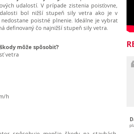
dových udalostí. V prípade zistenia poisťovne,
dalosti bol nižší stupeň sily vetra ako je v
ent nedostane poistné plnenie. Ideálne je vybrať
á definovaný čo najnižší stupeň sily vetra.
R
é škody môže spôsobiť?
ť vetra
km/h
D
pl
ietor spôsobuje menšie škody na stavbách,