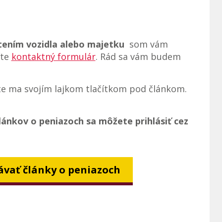
tením vozidla alebo majetku
som vám
íte
kontaktný formulár
. Rád sa vám budem
te ma svojím lajkom tlačítkom pod článkom.
ánkov o peniazoch sa môžete prihlásiť cez
vať články o peniazoch