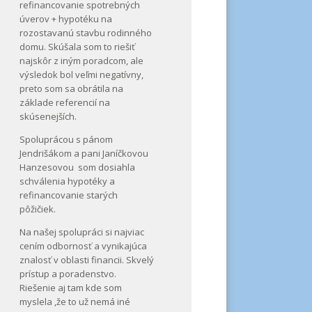
refinancovanie spotrebných
úverov + hypotéku na
rozostavanú stavbu rodinného
domu. Skúšala som to riešiť
najskôr z iným poradcom, ale
výsledok bol veľmi negatívny,
preto som sa obrátila na
základe referencií na
skúsenejších.
Spoluprácou s pánom
Jendrišákom a pani Janíčkovou
Hanzesovou som dosiahla
schválenia hypotéky a
refinancovanie starých
pôžičiek.
Na našej spolupráci si najviac
cením odbornosť a vynikajúca
znalosť v oblasti financii. Skvelý
prístup a poradenstvo.
Riešenie aj tam kde som
myslela ,že to už nemá iné