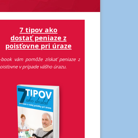
7 tipov ako
dostať peniaze z
poisťovne pri úraze
-book vám pomôže získať peniaze z
oisťovne v prípade vášho úrazu.