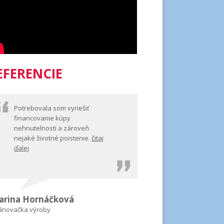
EFERENCIE
Potrebovala som vyriešiť
financovanie kúpy
nehnutelnosti a zároveň
nejaké životné poistenie.
čitaj
ďalej
arina Hornáčková
ánovačka výroby