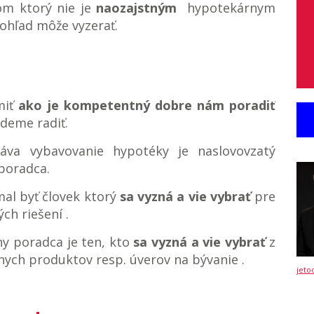
kom ktorý nie je
naozajstným
hypotekárnym
ohľad môže vyzerať.
miť
ako je kompetentný dobre nám poradiť
ideme radiť.
va vybavovanie hypotéky je naslovovzatý
poradca.
l byť človek ktorý
sa vyzná a vie vybrať
pre
ch riešení .
 poradca je ten, kto
sa vyzná a vie vybrať
z
ych produktov resp. úverov na bývanie .
jeto