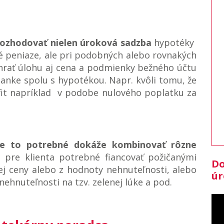
rozhodovať nielen úroková sadzba
hypotéky
né peniaze, ale pri podobných alebo rovnakých
rať úlohu aj cena a podmienky bežného účtu
banke spolu s hypotékou. Napr. kvôli tomu, že
fit napríklad v podobe nulového poplatku za
je to potrebné dokáže kombinovať rôzne
 pre klienta potrebné fiancovať požičanými
Do
j ceny alebo z hodnoty nehnuteľnosti, alebo
úr
ehnuteľnosti na tzv. zelenej lúke a pod.