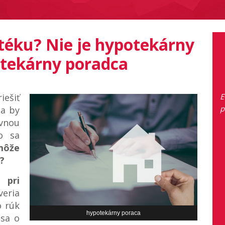
téku? Nie je hypotekárny
tekárny poradca
šiť
E
p
ca by
vnou
o sa
 môže
?
 pri
veria
o rúk
hypotekárny poraca
 sa o