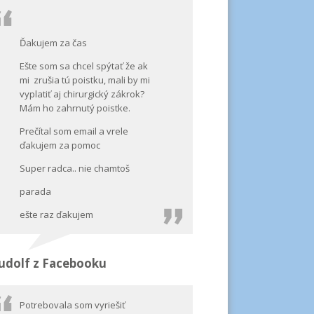
Ďakujem za čas
Ešte som sa chcel spýtať že ak
mi zrušia tú poistku, mali by mi
vyplatiť aj chirurgický zákrok?
Mám ho zahrnutý poistke.
Prečítal som email a vrele
ďakujem za pomoc
Super radca.. nie chamtoš
parada
ešte raz ďakujem
udolf z Facebooku
Potrebovala som vyriešiť