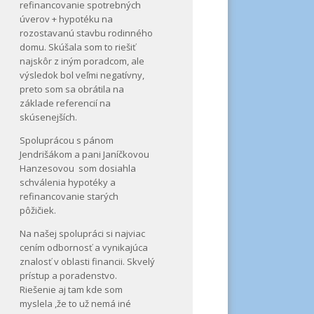
refinancovanie spotrebných
úverov + hypotéku na
rozostavanú stavbu rodinného
domu. Skúšala som to riešiť
najskôr z iným poradcom, ale
výsledok bol veľmi negatívny,
preto som sa obrátila na
základe referencií na
skúsenejších.
Spoluprácou s pánom
Jendrišákom a pani Janíčkovou
Hanzesovou som dosiahla
schválenia hypotéky a
refinancovanie starých
pôžičiek.
Na našej spolupráci si najviac
cením odbornosť a vynikajúca
znalosť v oblasti financii. Skvelý
prístup a poradenstvo.
Riešenie aj tam kde som
myslela ,že to už nemá iné