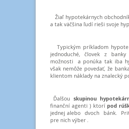
Žiaľ hypotekárnych obchodníko
a tak väčšina ľudí rieši svoje 
Typickým príkladom hypoteká
jednoduché, človek z banky
možnosti a ponúka tak iba hy
však nemôže povedať, že banka
klientom náklady na znalecký 
Ďalšou
skupinou hypotekár
finanční agenti ) ktorí
pod rúš
jednej alebo dvoch bánk. Prit
pre nich výber .