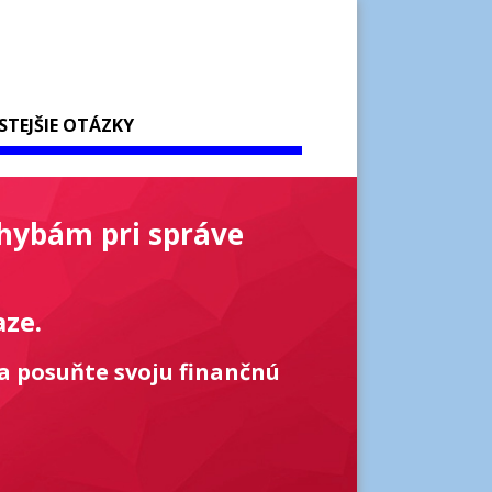
STEJŠIE OTÁZKY
chybám pri správe
aze.
a posuňte svoju finančnú