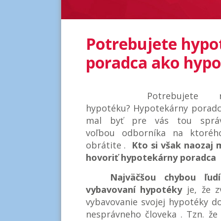
Potrebujete hypo
poradca ako hypo
Potrebujete rie
hypotéku? Hypotekárny porad
mal byť pre vás tou sprá
voľbou odborníka na ktoréh
obrátite .
Kto si však naozaj
hovoriť hypotekárny poradca 
Najväčšou chybou ľudí
vybavovaní hypotéky
je, že z
vybavovanie svojej hypotéky d
nesprávneho človeka . Tzn. že