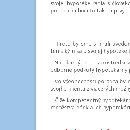
svojej hypotéke radia s člove
poradcom hoci to tak na prvý p
Preto by sme si mali uvedo
ten s kým sa o svojej hypotéke 
Nie každý kto sprostredková
odborne podkutý hypotekárny 
Vo všeobecnosti poradca by ma
svojho klienta z viacerých možný
Čiže kompetentný hypotekárny
množstva bánk a ich hypotekárn