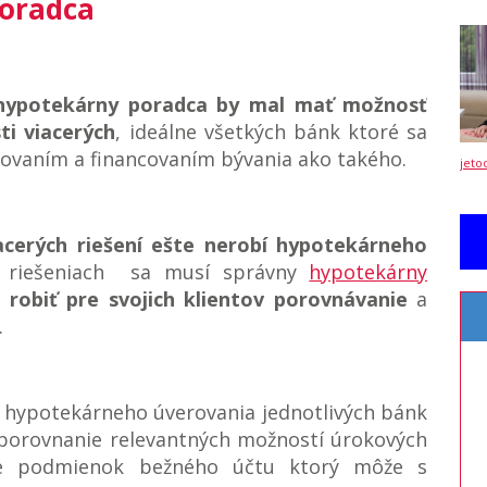
poradca
 hypotekárny poradca by mal mať možnosť
i viacerých
, ideálne všetkých bánk ktoré sa
ovaním a financovaním bývania ako takého.
jeto
cerých riešení ešte nerobí hypotekárneho
o riešeniach sa musí správny
hypotekárny
j robiť pre svojich klientov porovnávanie
a
.
hypotekárneho úverovania jednotlivých bánk
 porovnanie relevantných možností úrokových
ne podmienok bežného účtu ktorý môže s