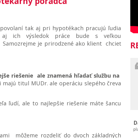
potekárny poradca
volaní tak aj pri hypotékach pracujú ľudia
aj ich výsledok práce bude s veľkou
 Samozrejme je prirodzené ako klient chcieť
R
ejše riešenie ale znamená hľadať službu na
ri majú titul MUDr. ale operáciu slepého čreva
ľa ľudí, ale to najlepšie riešenie máte šancu
D
pl
ékami môžeme rozdeliť do dvoch základných