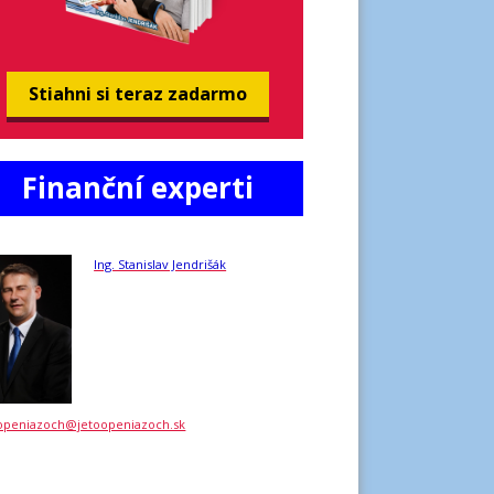
Stiahni si teraz zadarmo
Finanční experti
Ing. Stanislav Jendrišák
openiazoch@jetoopeniazoch.sk