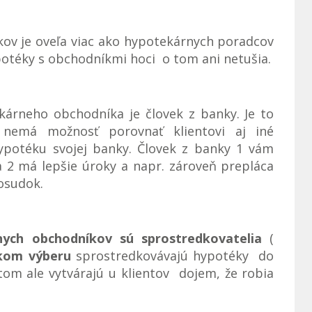
v je oveľa viac ako hypotekárnych poradcov
hypotéky s obchodníkmi hoci o tom ani netušia.
rneho obchodníka je človek z banky. Je to
 nemá možnosť porovnať klientovi aj iné
potéku svojej banky. Človek z banky 1 vám
 2 má lepšie úroky a napr. zároveň prepláca
posudok.
nych obchodníkov sú sprostredkovatelia
(
kom výberu
sprostredkovávajú hypotéky do
om ale vytvárajú u klientov dojem, že robia