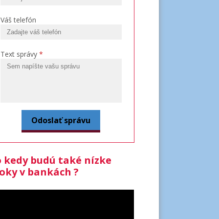
Váš telefón
Text správy
*
 kedy budú také nízke
oky v bankách ?