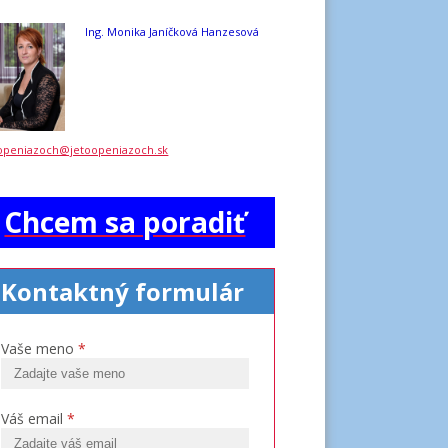
Ing. Monika Janíčková Hanzesová
openiazoch@jetoopeniazoch.sk
Chcem sa poradiť
Kontaktný formulár
Vaše meno
*
Váš email
*