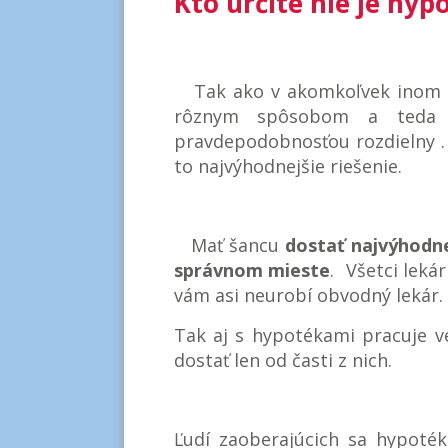
Kto určite nie je hy
Tak ako v akomkoľvek inom po
rôznym spôsobom a teda 
pravdepodobnosťou rozdielny .
to najvýhodnejšie riešenie.
Mať šancu
dostať najvýhodn
správnom mieste
. Všetci leká
vám asi neurobí obvodný lekár.
Tak aj s hypotékami pracuje ve
dostať len od časti z nich.
Ľudí zaoberajúcich sa hypot