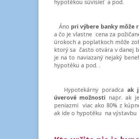
hypotékou súvisieť a pod.
Áno
pri výbere banky môže 
a čo je vlastne cena za požiča
úrokoch a poplatkoch môže zoh
ktorý sa často otvára v danej 
je na to naviazaný nejaký bene
hypotéku a pod. .
Hypotekárny poradca
ak 
úverové možnosti
napr. ak je
peniazmi viac ako 80% z kúpne
ak ide o hypotéku na výstavbu n