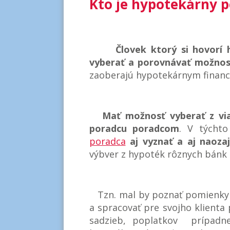
Kto je hypotekárny 
Človek ktorý si hovorí
vyberať a porovnávať možnost
zaoberajú hypotekárnym financ
Mať možnosť vyberať z via
poradcu poradcom
. V týcht
poradca
aj vyznať a aj naoza
výbver z hypoték rôznych bánk 
Tzn. mal by poznať pomienky 
a spracovať pre svojho klienta
sadzieb, poplatkov prípad