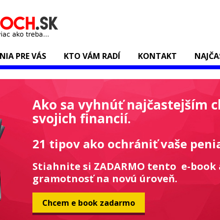
ENIA PRE VÁS
KTO VÁM RADÍ
KONTAKT
NAJČA
Ako sa vyhnúť najčastejším 
svojich financií.
21 tipov ako ochrániť vaše peni
Stiahnite si ZADARMO tento e-book 
gramotnosť na novú úroveň.
Chcem e book zadarmo