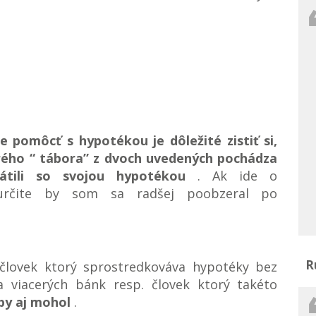
e pomôcť s hypotékou je dôležité zistiť si,
rého “ tábora” z dvoch uvedených pochádza
átili so svojou hypotékou
. Ak ide o
určite by som sa radšej poobzeral po
R
ovek ktorý sprostredkováva hypotéky bez
 viacerých bánk resp. človek ktorý takéto
by aj mohol
.