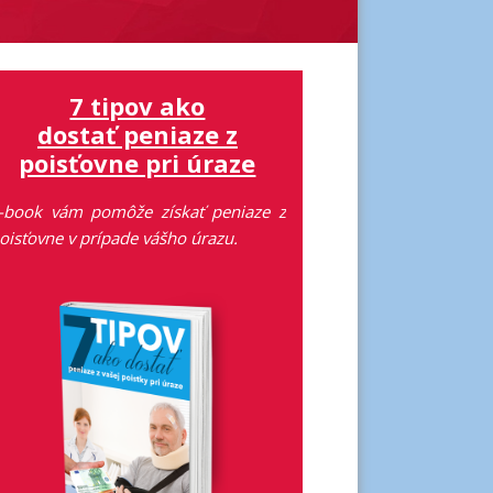
7 tipov ako
dostať peniaze z
poisťovne pri úraze
-book vám pomôže získať peniaze z
oisťovne v prípade vášho úrazu.